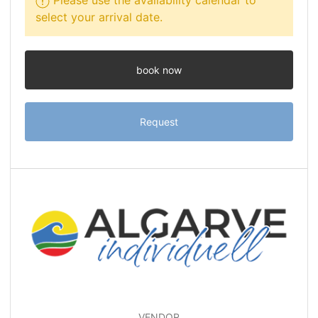
Please use the availability calendar to
select your arrival date.
book now
Request
VENDOR