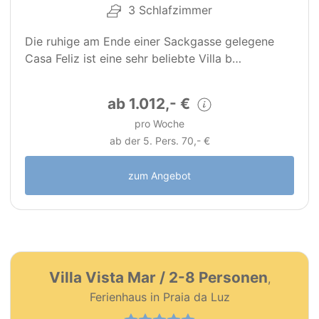
3 Schlafzimmer
Die ruhige am Ende einer Sackgasse gelegene
Casa Feliz ist eine sehr beliebte Villa b…
ab 1.012,- €
pro Woche
ab der 5. Pers. 70,- €
zum Angebot
28
PT0141
Villa Vista Mar / 2-8 Personen
,
Premium Objekt
Ferienhaus in Praia da Luz