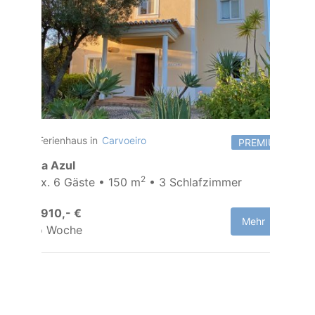
Ferienhaus in
Carvoeiro
PREMIUM
Villa Azul
2
Max. 6 Gäste • 150 m
• 3 Schlafzimmer
ab 910,- €
Mehr
pro Woche