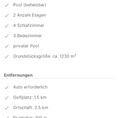
Pool (beheizbar)
En suite zu Schlafzimmer 1 mit Bad / Dusche, WC,
Bidet und Waschbecken
2 Anzahl Etagen
En suite zu Schlafzimmer 2 mit Dusche, WC und
Waschbecken
4 Schlafzimmer
Separates Badezimmer mit Dusche, WC und
3 Badezimmer
Waschbecken für Schlafzimmer 3und 4.
privater Pool
2
Grundstücksgröße: ca. 1230 m
Entfernungen
Auto erforderlich
Golfplatz: 1.5
km
Ortschaft: 2.5
km
Flughafen: 100
m