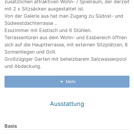
zusätzlichen attraktiven Wohn- / Spielraum, der derzeit
mit 2 x Sitzsäcken ausgestattet ist.
Von der Galerie aus hat man Zugang zu Südost- und
Südwestdachterrasse ..
Esszimmer mit Esstisch und 6 Stühlen.
Terrassentüren aus dem Wohn- und Essbereich öffnen
sich auf die Hauptterrasse, mit externen Sitzplätzen, 8
Sonnenliegen und Grill.
Großzügiger Garten mit beheizbarem Salzwasserpool
und Abdeckung.
Mehr
Schlafzimmer 1 mit Kingsize-Bett (160x200cm) und
eigenem Bad
Ausstattung
Schlafzimmer 2 mit zwei Einzelbetten und eigenem
Duschbad
Schlafzimmer 3 mit 2 Einzelbetten
Basis
Schlafzimmer 4 mit 2 Einzelbetten