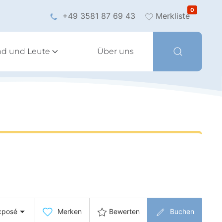
0
+49 3581 87 69 43
Merkliste
nd und Leute
Über uns
xposé
Merken
Bewerten
Buchen