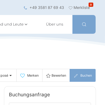
0
+49 3581 87 69 43
Merkliste
nd und Leute
Über uns
xposé
Merken
Bewerten
Buchen
Buchungsanfrage