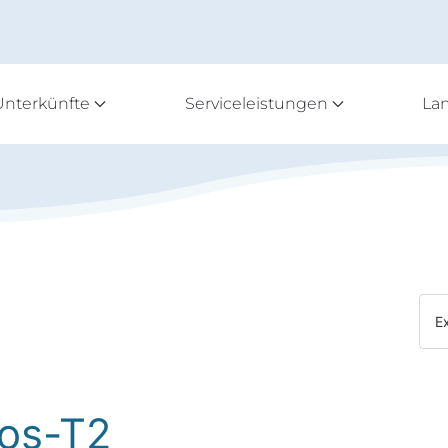
Unterkünfte
Serviceleistungen
La
E
os-T2