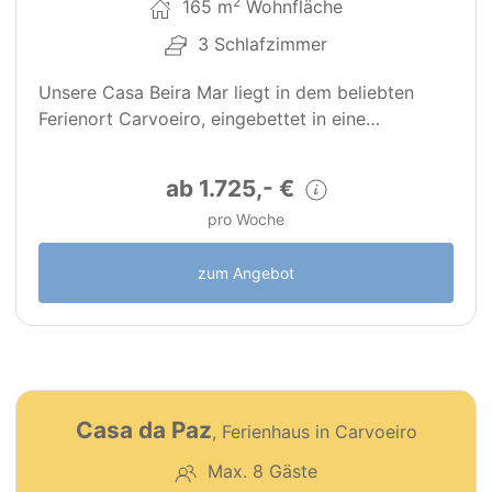
2
165 m
Wohnfläche
3 Schlafzimmer
Unsere Casa Beira Mar liegt in dem beliebten
Ferienort Carvoeiro, eingebettet in eine…
ab 1.725,- €
pro Woche
zum Angebot
25
PT0153
Casa da Paz
, Ferienhaus in Carvoeiro
Premium Objekt
Max. 8 Gäste