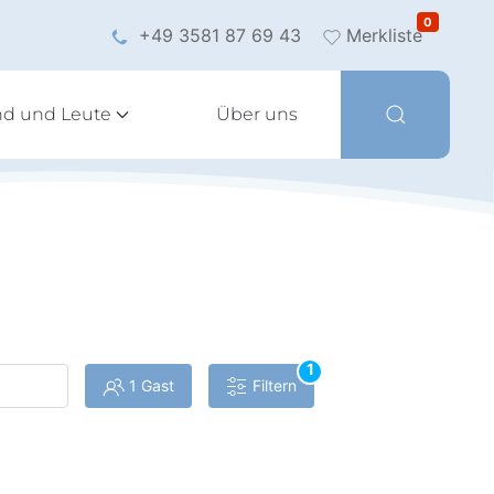
0
+49 3581 87 69 43
Merkliste
nd und Leute
Über uns
1
1 Gast
Filtern