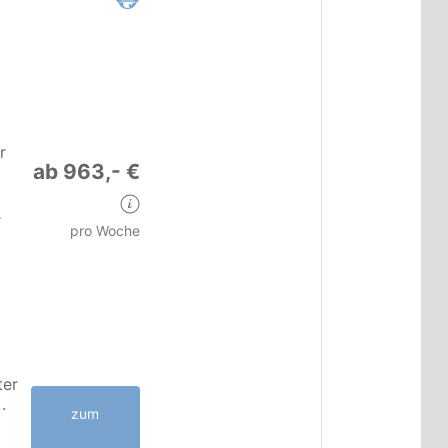
r
ab 963,- €
r
pro Woche
ter
·
zum