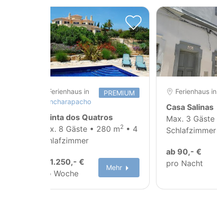
Ferienhaus in
Ferienhaus i
PREMIUM
Moncharapacho
Casa Salinas
Quinta dos Quatros
Max. 3 Gäste
2
Max. 8 Gäste • 280 m
• 4
Schlafzimmer
Schlafzimmer
ab 90,- €
ab 1.250,- €
pro Nacht
Mehr
pro Woche