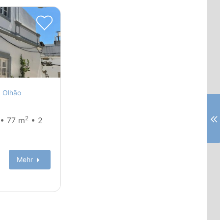
n
Olhão
2
 • 77 m
• 2
Mehr