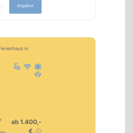
Angebot
PT0151
 Ferienhaus in
Premium Objekt
r
ab 1.400,-
€
lla