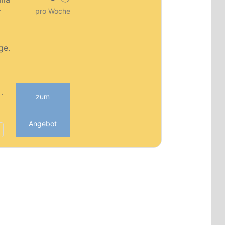
r
pro Woche
ge.
·
zum
Angebot