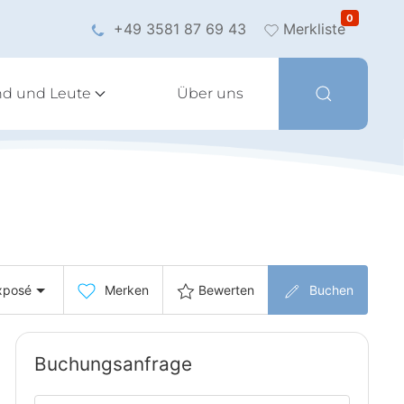
0
+49 3581 87 69 43
Merkliste
nd und Leute
Über uns
xposé
Merken
Bewerten
Buchen
Buchungsanfrage