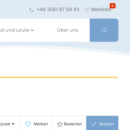
0
+49 3581 87 69 43
Merkliste
nd und Leute
Über uns
xposé
Merken
Bewerten
Buchen